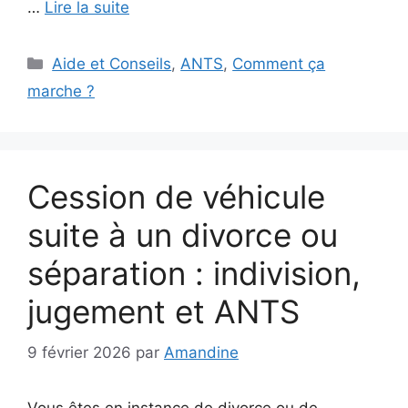
…
Lire la suite
Catégories
Aide et Conseils
,
ANTS
,
Comment ça
marche ?
Cession de véhicule
suite à un divorce ou
séparation : indivision,
jugement et ANTS
9 février 2026
par
Amandine
Vous êtes en instance de divorce ou de