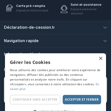
Suivi et assistance
Cerfa pré-remplis
Espace personnel
Signature électronique
sécurisé
Déclaration-de-cession
.fr
Navigation rapide
Informations légales
×
Gérer les Cookies
Ligne Info Démarches
Nous utilisons des cookies pour améliorer votre expérience de
navigation, diffuser des publicités ou des contenus
personnalisés et analyser notre trafic. En cliquant sur
Pour tout renseignements avant la commande
«Accepter», vous consentez à notre utilisation des cookies.
En
savoir plus
Du lundi au vendredi :
11h-13h / 14h-17h
CONTINUER SANS ACCEPTER
ACCEPTER ET FERMER